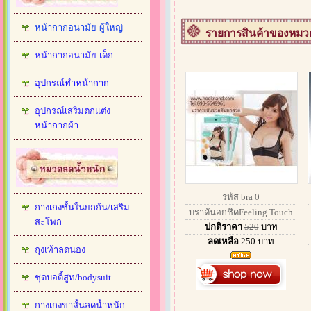
หน้ากากอนามัย-ผู้ใหญ่
รายการสินค้าของหมวด 
หน้ากากอนามัย-เด็ก
อุปกรณ์ทำหน้ากาก
อุปกรณ์เสริมตกแต่ง
หน้ากากผ้า
รหัส bra 0
กางเกงชั้นในยกก้น/เสริม
บราดันอกชิดFeeling Touch
สะโพก
ปกติราคา
520
บาท
ลดเหลือ
250
บาท
ถุงเท้าลดน่อง
ชุดบอดี้สูท/bodysuit
กางเกงขาสั้นลดน้ำหนัก