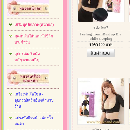
เสริมบุคลิกภาพ(หน้าอก)
รหัส bra7
Feeling TouchBust up Bra
ชุดชั้นในใส่นอน/ใส่ชีวิต
while sleeping
ประจำวัน
ราคา
199
บาท
อุปกรณ์เสริมดัด
หลัง(ชาย/หญิง)
เครื่องพ่นโอโซน /
อุปกรณ์เสริมอื่นๆสำหรับ
ร้าน
แปรงขัดผิวหน้า /ฟองน้ำ
ขัดผิว