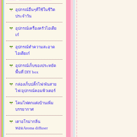
อุปกรณ์อื่นๆที่ใช้ในชีวิต
ประจำวัน
อุปกรณ์เครื่องครัวไอเดีย
เก๋
อุปกรณ์ทำความสะอาด
ไอเดียเก๋
อุปกรณ์เก็บของประหยัด
พื้นที่ DIY box
กล่องเก็บปลั๊กไฟ/พันสาย
ไฟ/อุปกรณ์คอมพิวเตอร์
โคมไฟตกแต่งบ้านเพิ่ม
บรรยากาศ
เตาอโรม่ากลิ่น
หอมAroma diffuser