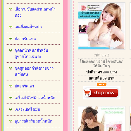
เสื้อกระชับสัดส่วนลดหน้า
ท้อง
เลคกิ้งลดน้ำหนัก
ปลอกรัดแขน
ชุดลดน้ำหนักสำหรับ
รหัส bra 3
ผู้ชายโดยเฉพาะ
โล๊ะสต็อก บรามีโครงดันอก
ให้ชิดกัน รุ่
ชุดสูทออกกำลังกายซาว
ปกติราคา
200
บาท
น่าพิเศษ
ลดเหลือ
69
บาท
ปลอกรัดเอว
เครื่องใช้ไฟฟ้าลดน้ำหนัก
เจลระเบิดไขมัน
อุปกรณ์เสริมลดน้ำหนัก