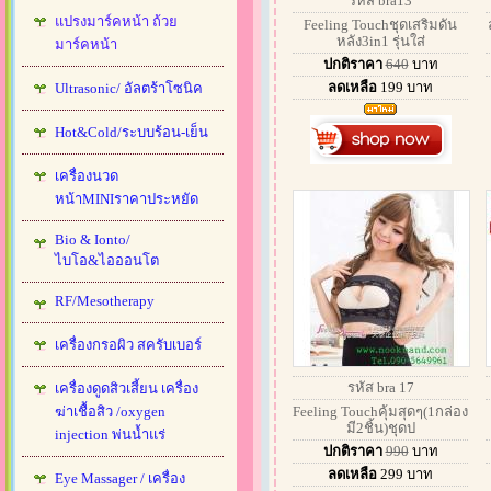
รหัส bra13
แปรงมาร์คหน้า ถ้วย
Feeling Touchชุดเสริมดัน
หลัง3in1 รุ่นใส่
มาร์คหน้า
ปกติราคา
640
บาท
ลดเหลือ
199
บาท
Ultrasonic/ อัลตร้าโซนิค
Hot&Cold/ระบบร้อน-เย็น
เครื่องนวด
หน้าMINIราคาประหยัด
Bio & Ionto/
ไบโอ&ไอออนโต
RF/Mesotherapy
เครื่องกรอผิว สครับเบอร์
รหัส bra 17
เครื่องดูดสิวเสี้ยน เครื่อง
ฆ่าเชื้อสิว /oxygen
Feeling Touchคุ้มสุดๆ(1กล่อง
มี2ชิ้น)ชุดป
injection พ่นน้ำแร่
ปกติราคา
990
บาท
ลดเหลือ
299
บาท
Eye Massager / เครื่อง