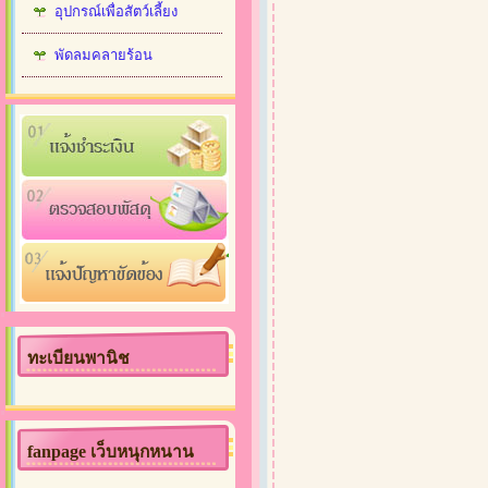
อุปกรณ์เพื่อสัตว์เลี้ยง
พัดลมคลายร้อน
ทะเบียนพานิช
fanpage เว็บหนุกหนาน