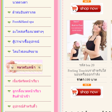
นวดดวงตา
ผ้าห่มอินฟราเรด
Foot&Hand spa
อะไหล่เครื่องนวดต่างๆ
ตู้UVฆ่าเชื้ออุปกรณ์
โคมไฟเลนส์ขยาย
รหัส bra 20
Feeling Touchบราสำหรับใส่
นอนหรือออกกำลัง
ราคา
199
บาท
เข็มขัดรัดหน้าเรียว
ลูกกลิ้งนวดหน้าเรียว
สินค้านำเข้า
อุปกรณ์สำหรับคิ้ว