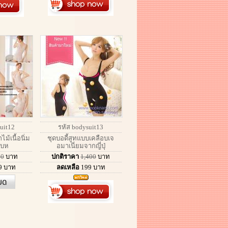
uit12
รหัส bodysuit13
ไม้เนื้อนิ่ม
ชุดบอดี้สูทแบบเคลือบเจ
ับห
อมาเนี่ยมจากญี่ปุ่
90
บาท
ปกติราคา
1,400
บาท
9
บาท
ลดเหลือ
199
บาท