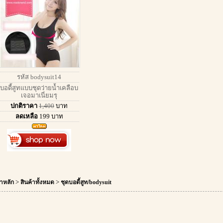
รหัส bodysuit14
บอดี้สูทแบบชุดว่ายน้ำเคลือบ
เจอมาเนี่ยมรุ
ปกติราคา
1,400
บาท
ลดเหลือ
199
บาท
>
>
าหลัก
สินค้าทั้งหมด
ชุดบอดี้สูท/bodysuit