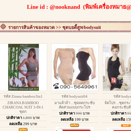
Line id : @nooknand (พิมพ์เครื่องหมาย
รายการสินค้าของหมวด >> ชุดบอดี้สูท/bodysuit
รหัส Zirana bamboo3in1
รหัส bodysuit04
รหัส bodys
ZIRANA BAMBOO
มาแล้วจ้า ...ชุดลดกระชับ
จัดโปร ...ชุดกร
CHARCOAL SUIT 3-IN-1
สัดส่วนแบบกระโปร
คอกระชับสั
ชุดก
ปกติราคา
990
บาท
ปกติราคา
9
ปกติราคา
1,800
บาท
ลดเหลือ
199
บาท
ลดเหลือ
15
ลดเหลือ
299
บาท