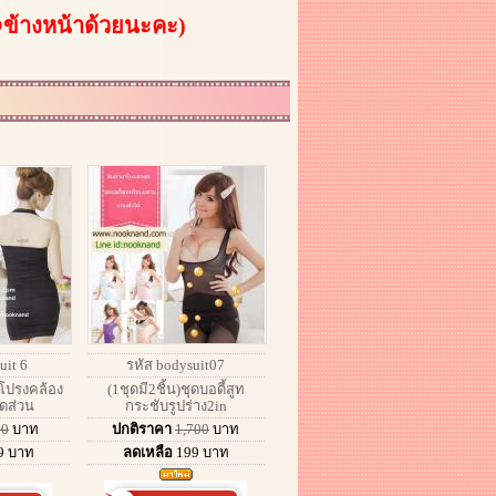
@ข้างหน้าด้วยนะคะ)
uit 6
รหัส bodysuit07
ะโปรงคล้อง
(1ชุดมี2ชิ้น)ชุดบอดี้สูท
ดส่วน
กระชับรูปร่าง2in
50
บาท
ปกติราคา
1,700
บาท
9
บาท
ลดเหลือ
199
บาท