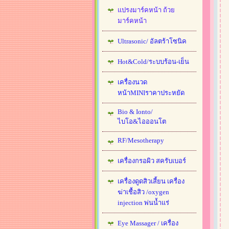
แปรงมาร์คหน้า ถ้วย
มาร์คหน้า
Ultrasonic/ อัลตร้าโซนิค
Hot&Cold/ระบบร้อน-เย็น
เครื่องนวด
หน้าMINIราคาประหยัด
Bio & Ionto/
ไบโอ&ไอออนโต
RF/Mesotherapy
เครื่องกรอผิว สครับเบอร์
เครื่องดูดสิวเสี้ยน เครื่อง
ฆ่าเชื้อสิว /oxygen
injection พ่นน้ำแร่
Eye Massager / เครื่อง