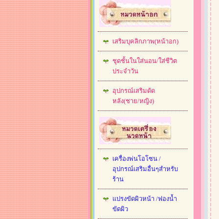
เสริมบุคลิกภาพ(หน้าอก)
ชุดชั้นในใส่นอน/ใส่ชีวิต
ประจำวัน
อุปกรณ์เสริมดัด
หลัง(ชาย/หญิง)
เครื่องพ่นโอโซน /
อุปกรณ์เสริมอื่นๆสำหรับ
ร้าน
แปรงขัดผิวหน้า /ฟองน้ำ
ขัดผิว