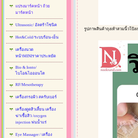
แปรงมาร์คหน้า ถ้วย
มาร์คหน้า
Ultrasonic/ อัลตร้าโซนิค
รูปภาพสินค้าถุงเท้าสวมนิ้วโป้ง
Hot&Cold/ระบบร้อน-เย็น
เครื่องนวด
หน้าMINIราคาประหยัด
Bio & Ionto/
ไบโอ&ไอออนโต
RF/Mesotherapy
เครื่องกรอผิว สครับเบอร์
เครื่องดูดสิวเสี้ยน เครื่อง
ฆ่าเชื้อสิว /oxygen
injection พ่นน้ำแร่
Eye Massager / เครื่อง