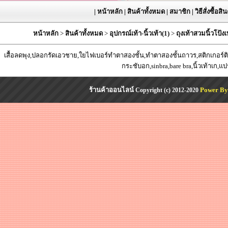
|
หน้าหลัก
|
สินค้าทั้งหมด
|
สมาชิก
|
วิธีสั่งซื้อสิ
หน้าหลัก
>
สินค้าทั้งหมด
>
อุปกรณ์เท้า-นิ้วเท้า(1)
>
ถุงเท้าสวมนิ้วโป้ง
เสื้อลดพุง,ปลอกรัดเอวชาย,ใยไฟเบอร์ทำตาสองชั้น,ทำตาสองชั้นถาวร,สติกเกอร์ติด
กระชับอก,sinbra,bare bra,นิ้วเท้าเก,แ
ร้านค้าออนไลน์
Power By
Copyright (c) 2012-2020