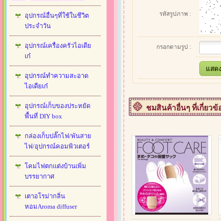
รหัสรูปภาพ :
อุปกรณ์อื่นๆที่ใช้ในชีวิต
ประจำวัน
อุปกรณ์เครื่องครัวไอเดีย
กรอกตามรูป :
เก๋
อุปกรณ์ทำความสะอาด
ไอเดียเก๋
อุปกรณ์เก็บของประหยัด
ชมสินค้าอื่นๆ ที่เกี่ยวข้
พื้นที่ DIY box
กล่องเก็บปลั๊กไฟ/พันสาย
ไฟ/อุปกรณ์คอมพิวเตอร์
โคมไฟตกแต่งบ้านเพิ่ม
บรรยากาศ
เตาอโรม่ากลิ่น
หอมAroma diffuser