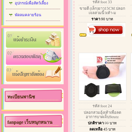
รหัส foot 33
อุปกรณ์เพื่อสัตว์เลี้ยง
ขายดี (เล็ก)ยาว15CM.ปลอก
เจลสวมนิ้วเท้า-ม
พัดลมคลายร้อน
ราคา
90
บาท
ทะเบียนพานิช
รหัส foot 24
ปลอกสวมอุ้งเท้าเพื่อลด
อาการบาดเจ็บStrutz
fanpage เว็บหนุกหนาน
ปกติราคา
99
บาท
ลดเหลือ
45
บาท