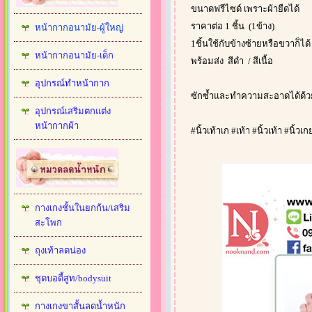
ขนาดฟรีไซด์ เพราะผ้ายืดได้
ราคาต่อ 1 ชิ้น (1ข้าง)
หน้ากากอนามัย-ผู้ใหญ่
1ชิ้นใช้กับข้างซ้ายหรือขวาก็ได้
หน้ากากอนามัย-เด็ก
พร้อมส่ง สีดำ / สีเนื้อ
อุปกรณ์ทำหน้ากาก
ซักซ้ำและทำความสะอาดได้ด้วยน
อุปกรณ์เสริมตกแต่ง
หน้ากากผ้า
#นิ้วเท้าเก #เท้า #นิ้วเท้า #นิ้วเ
กางเกงชั้นในยกก้น/เสริม
สะโพก
ถุงเท้าลดน่อง
ชุดบอดี้สูท/bodysuit
กางเกงขาสั้นลดน้ำหนัก