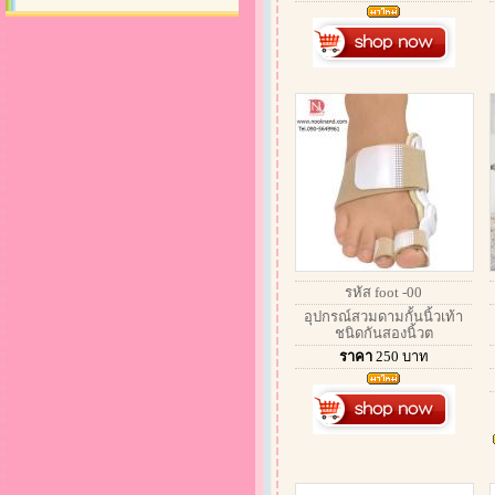
รหัส foot -00
อุปกรณ์สวมดามกั้นนิ้วเท้า
ชนิดกันสองนิ้วต
ราคา
250
บาท