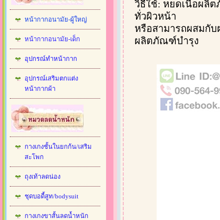
วิธีใช้: หยดเนื้อผล
ทั่วผิวหน้า
หน้ากากอนามัย-ผู้ใหญ่
หรือสามารถผสมกับผลิ
หน้ากากอนามัย-เด็ก
ผลิตภัณฑ์บำรุง
อุปกรณ์ทำหน้ากาก
อุปกรณ์เสริมตกแต่ง
หน้ากากผ้า
กางเกงชั้นในยกก้น/เสริม
สะโพก
ถุงเท้าลดน่อง
ชุดบอดี้สูท/bodysuit
กางเกงขาสั้นลดน้ำหนัก