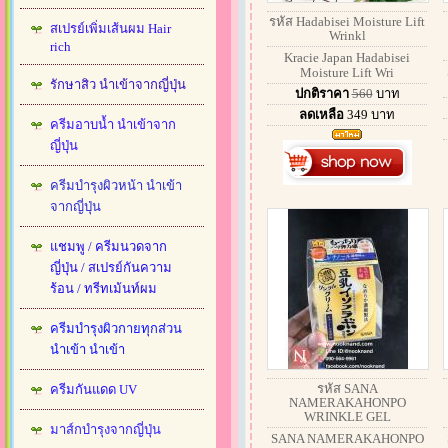
รหัส Hadabisei Moisture Lift
สเปรย์เพิ่มเส้นผม Hair
Wrinkl
rich
Kracie Japan Hadabisei
Moisture Lift Wri
รักษาสิว นำเข้าจากญี่ปุ่น
ปกติราคา
560
บาท
ลดเหลือ
349
บาท
ครีมอาบน้ำ นำเข้าจาก
ญี่ปุ่น
ครีมบำรุงผิวหน้า นำเข้า
จากญี่ปุ่น
แชมพู / ครีมนวดจาก
ญี่ปุ่น / สเปรย์กันความ
ร้อน / ทรีทเม้นท์ผม
ครีมบำรุงผิวกายทุกส่วน
นำเข้า นำเข้า
รหัส SANA
ครีมกันแดด UV
NAMERAKAHONPO
WRINKLE GEL
มาส์กบำรุงจากญี่ปุ่น
SANA NAMERAKAHONPO