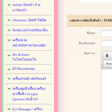
แปรงมาร์คหน้า ถ้วย
มาร์คหน้า
Ultrasonic/ อัลตร้าโซนิค
TUNE
แสดงความคิดเห็นสินค้า :
Hot&Cold/ระบบร้อน-เย็น
ชื่อคุณ :
เครื่องนวด
อีเมล์ของคุณ :
หน้าMINIราคาประหยัด
ข้อความ :
Bio & Ionto/
ไบโอ&ไอออนโต
ลัก
RF/Mesotherapy
เครื่องกรอผิว สครับเบอร์
เครื่องดูดสิวเสี้ยน เครื่อง
ฆ่าเชื้อสิว /oxygen
injection พ่นน้ำแร่
Eye Massager / เครื่อง