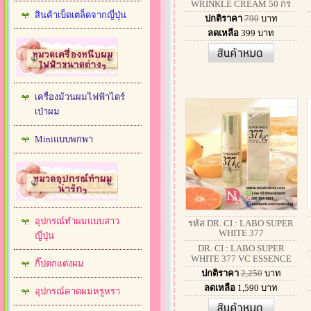
WRINKLE CREAM 50 กร
สินค้าเบ็ดเตล็ดจากญี่ปุ่น
ปกติราคา
790
บาท
ลดเหลือ
399
บาท
เครื่องม้วนผมไฟฟ้าไดร์
เป่าผม
Miniแบบพกพา
อุปกรณ์ทำผมแบบสาว
รหัส DR. CI : LABO SUPER
WHITE 377
ญี่ปุ่น
DR. CI : LABO SUPER
WHITE 377 VC ESSENCE
กิ๊ปตกแต่งผม
ปกติราคา
2,250
บาท
ลดเหลือ
1,590
บาท
อุปกรณ์คาดผมหรูหรา