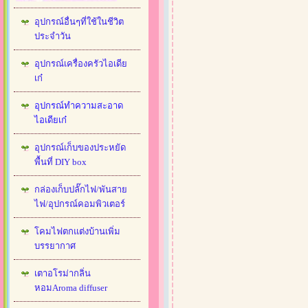
อุปกรณ์อื่นๆที่ใช้ในชีวิต
ประจำวัน
อุปกรณ์เครื่องครัวไอเดีย
เก๋
อุปกรณ์ทำความสะอาด
ไอเดียเก๋
อุปกรณ์เก็บของประหยัด
พื้นที่ DIY box
กล่องเก็บปลั๊กไฟ/พันสาย
ไฟ/อุปกรณ์คอมพิวเตอร์
โคมไฟตกแต่งบ้านเพิ่ม
บรรยากาศ
เตาอโรม่ากลิ่น
หอมAroma diffuser