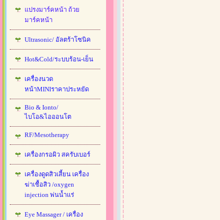
แปรงมาร์คหน้า ถ้วย
มาร์คหน้า
Ultrasonic/ อัลตร้าโซนิค
Hot&Cold/ระบบร้อน-เย็น
เครื่องนวด
หน้าMINIราคาประหยัด
Bio & Ionto/
ไบโอ&ไอออนโต
RF/Mesotherapy
เครื่องกรอผิว สครับเบอร์
เครื่องดูดสิวเสี้ยน เครื่อง
ฆ่าเชื้อสิว /oxygen
injection พ่นน้ำแร่
Eye Massager / เครื่อง