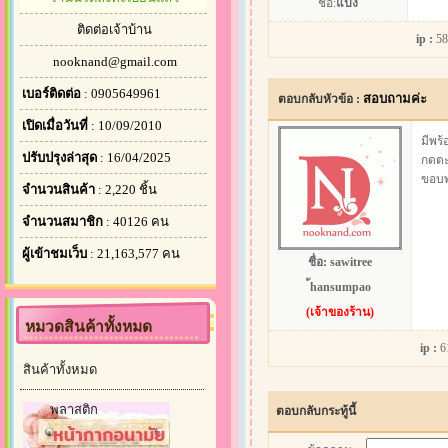
ชื่อ:
แป้ง
ติดต่อเจ้าบ้าน
ip :
58
nooknand@gmail.com
เบอร์ติดต่อ
: 0905649961
สอบถามค่ะ
ตอบกลับหัวข้อ :
เปิดเมื่อวันที่
: 10/09/2010
มีพร้
ปรับปรุงล่าสุด
: 16/04/2025
กดตะก
ขอบพ
จำนวนสินค้า
: 2,220 ชิ้น
จำนวนสมาชิก
: 40126 คน
ผู้เข้าชมเว็บ
: 21,163,577 คน
ชื่อ:
sawitree
้hansumpao
(เจ้าของร้าน)
หมวดสินค้าทั้งหมด
ip :
6
สินค้าทั้งหมด
พลาสติก
ตอบกลับกระทู้นี้