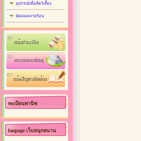
อุปกรณ์เพื่อสัตว์เลี้ยง
พัดลมคลายร้อน
ทะเบียนพานิช
fanpage เว็บหนุกหนาน