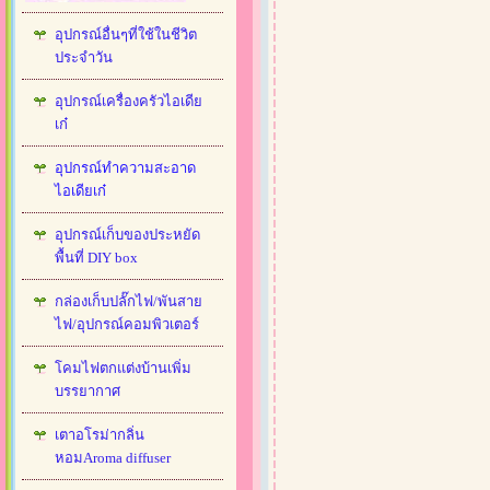
อุปกรณ์อื่นๆที่ใช้ในชีวิต
ประจำวัน
อุปกรณ์เครื่องครัวไอเดีย
เก๋
อุปกรณ์ทำความสะอาด
ไอเดียเก๋
อุปกรณ์เก็บของประหยัด
พื้นที่ DIY box
กล่องเก็บปลั๊กไฟ/พันสาย
ไฟ/อุปกรณ์คอมพิวเตอร์
โคมไฟตกแต่งบ้านเพิ่ม
บรรยากาศ
เตาอโรม่ากลิ่น
หอมAroma diffuser